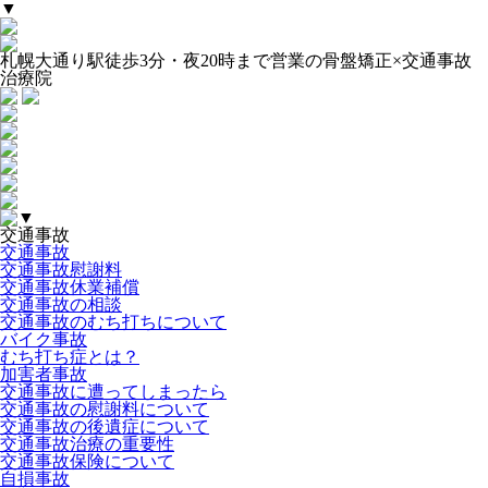
▼
札幌大通り駅徒歩3分・夜20時まで営業の骨盤矯正×交通事故
治療院
▼
交通事故
交通事故
交通事故慰謝料
交通事故休業補償
交通事故の相談
交通事故のむち打ちについて
バイク事故
むち打ち症とは？
加害者事故
交通事故に遭ってしまったら
交通事故の慰謝料について
交通事故の後遺症について
交通事故治療の重要性
交通事故保険について
自損事故