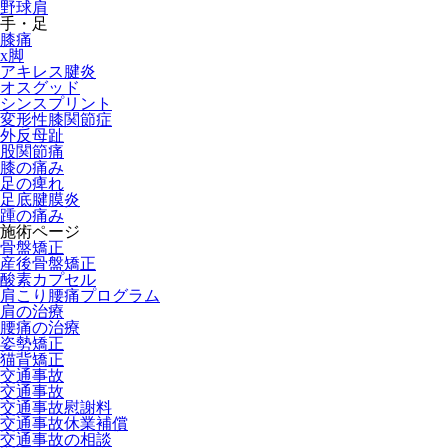
野球肩
手・足
膝痛
x脚
アキレス腱炎
オスグッド
シンスプリント
変形性膝関節症
外反母趾
股関節痛
膝の痛み
足の痺れ
足底腱膜炎
踵の痛み
施術ページ
骨盤矯正
産後骨盤矯正
酸素カプセル
肩こり腰痛プログラム
肩の治療
腰痛の治療
姿勢矯正
猫背矯正
交通事故
交通事故
交通事故慰謝料
交通事故休業補償
交通事故の相談