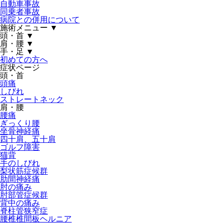
自動車事故
同乗者事故
病院との併用について
施術メニュー
▼
頭・首
▼
肩・腰
▼
手・足
▼
初めての方へ
症状ページ
頭・首
頭痛
しびれ
ストレートネック
肩・腰
腰痛
ぎっくり腰
坐骨神経痛
四十肩、五十肩
ゴルフ障害
猫背
手のしびれ
梨状筋症候群
肋間神経痛
肘の痛み
肘部管症候群
背中の痛み
脊柱管狭窄症
腰椎椎間板ヘルニア