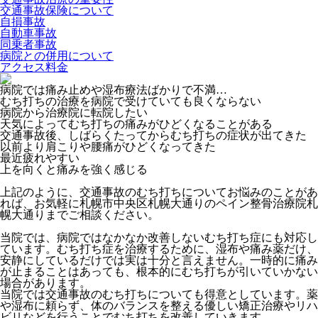
交通事故保険について
自損事故
自動車事故
同乗者事故
病院との併用について
アクセス料金
病院では痛み止めや湿布療法ばかりで不満…
むち打ちの治療を病院で受けていても良くならない
病院から治療院に転院したい
天気によってむち打ちの痛みがひどくなることがある
交通事故後、しばらくたってからむち打ちの症状が出てきた
以前より肩こりや腰痛がひどくなってきた
最近疲れやすい
上を向くと痛みを強く感じる
上記のように、交通事故のむち打ちについてお悩みのことがあ
れば、お気軽に札幌市中央区札幌大通りのペイン整骨治療院札
幌大通りまでご相談ください。
当院では、病院ではなかなか改善しないむち打ち症にも対応し
ています。むち打ち症を治療するために、湿布や痛み薬だけ、
安静にしているだけでは実は十分と言えません。一時的に痛み
が止まることはあっても、根本的にむち打ちが引いていかない
場合があります。
当院では交通事故のむち打ちについても得意としています。薬
や湿布に頼らず、体のバランスを整える優しい矯正治療やリハ
ビリなどを行うことでむち打ちを改善していきます。