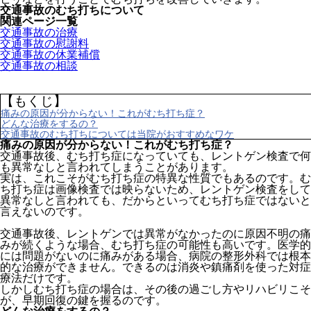
交通事故のむち打ちについて
関連ページ一覧
交通事故の治療
交通事故の慰謝料
交通事故の休業補償
交通事故の相談
【もくじ】
痛みの原因が分からない！これがむち打ち症？
どんな治療をするの？
交通事故のむち打ちについては当院がおすすめなワケ
痛みの原因が分からない！これがむち打ち症？
交通事故後、むち打ち症になっていても、レントゲン検査で何
も異常なしと言われてしまうことがあります。
実は、これこそがむち打ち症の特異な性質でもあるのです。む
ち打ち症は画像検査では映らないため、レントゲン検査をして
異常なしと言われても、だからといってむち打ち症ではないと
言えないのです。
交通事故後、レントゲンでは異常がなかったのに原因不明の痛
みが続くような場合、むち打ち症の可能性も高いです。医学的
には問題がないのに痛みがある場合、病院の整形外科では根本
的な治療ができません。できるのは消炎や鎮痛剤を使った対症
療法だけです。
しかしむち打ち症の場合は、その後の過ごし方やリハビリこそ
が、早期回復の鍵を握るのです。