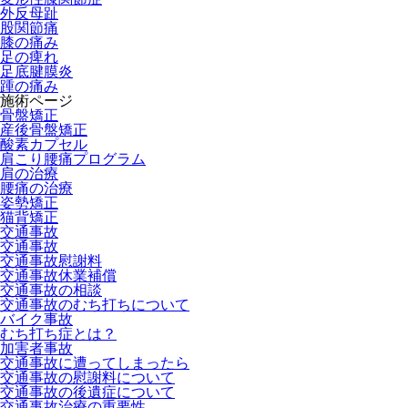
外反母趾
股関節痛
膝の痛み
足の痺れ
足底腱膜炎
踵の痛み
施術ページ
骨盤矯正
産後骨盤矯正
酸素カプセル
肩こり腰痛プログラム
肩の治療
腰痛の治療
姿勢矯正
猫背矯正
交通事故
交通事故
交通事故慰謝料
交通事故休業補償
交通事故の相談
交通事故のむち打ちについて
バイク事故
むち打ち症とは？
加害者事故
交通事故に遭ってしまったら
交通事故の慰謝料について
交通事故の後遺症について
交通事故治療の重要性