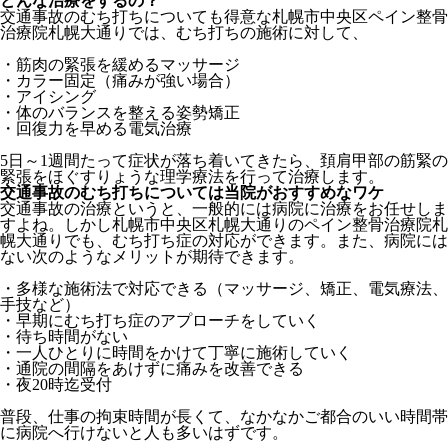
どんな治療をするの？
交通事故のむち打ちについても得意な札幌市中央区ペイン整骨
治療院札幌大通りでは、むち打ちの施術に対して、
・筋肉の緊張を緩めるマッサージ
・カラー固定（痛みが強い場合）
・アイシング
・体のバランスを整える姿勢矯正
・回復力を早める電気治療
5日～1週間たって症状が落ち着いてきたら、頚肩甲部の筋緊の
緊張をほぐすりょうな理学療法を行って治療します。
交通事故のむち打ちについては当院がおすすめなワケ
交通事故の治療というと、一般的には病院に治療をお任せしま
すよね。しかし札幌市中央区札幌大通りのペイン整骨治療院札
幌大通りでも、むち打ち症の対応ができます。また、病院には
ない次のようなメリットが期待できます。
・多様な施術法で対応できる（マッサージ、矯正、電気療法、
手技など）
・早期にむち打ち症のアプローチをしていく
・待ち時間がない
・一人ひとりに時間をかけて丁寧に施術していく
・通院の間隔をあけずに痛みを改善できる
・夜20時迄受付
普段、仕事の拘束時間が長くて、なかなかご都合のいい時間帯
に病院へ行けないと人も多いはずです。