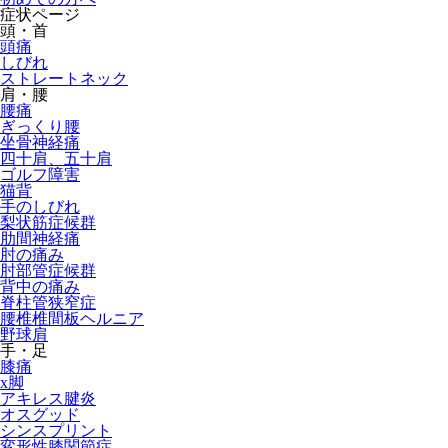
症状ページ
▼
頭・首
頭痛
しびれ
▼
ストレートネック
肩・腰
腰痛
ぎっくり腰
▼
坐骨神経痛
四十肩、五十肩
ゴルフ障害
▼
猫背
手のしびれ
梨状筋症候群
肋間神経痛
肘の痛み
肘部管症候群
背中の痛み
脊柱管狭窄症
腰椎椎間板ヘルニア
野球肩
手・足
膝痛
x脚
アキレス腱炎
オスグッド
シンスプリント
変形性膝関節症