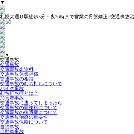
▼
札幌大通り駅徒歩3分・夜20時まで営業の骨盤矯正×交通事故
▼
交通事故
交通事故
交通事故慰謝料
交通事故休業補償
交通事故の相談
交通事故のむち打ちについて
バイク事故
むち打ち症とは？
加害者事故
交通事故に遭ってしまったら
交通事故の慰謝料について
交通事故の後遺症について
交通事故治療の重要性
交通事故保険について
自損事故
自動車事故