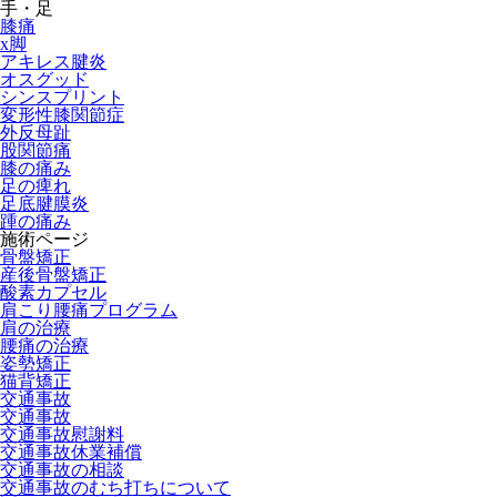
手・足
膝痛
x脚
アキレス腱炎
オスグッド
シンスプリント
変形性膝関節症
外反母趾
股関節痛
膝の痛み
足の痺れ
足底腱膜炎
踵の痛み
施術ページ
骨盤矯正
産後骨盤矯正
酸素カプセル
肩こり腰痛プログラム
肩の治療
腰痛の治療
姿勢矯正
猫背矯正
交通事故
交通事故
交通事故慰謝料
交通事故休業補償
交通事故の相談
交通事故のむち打ちについて