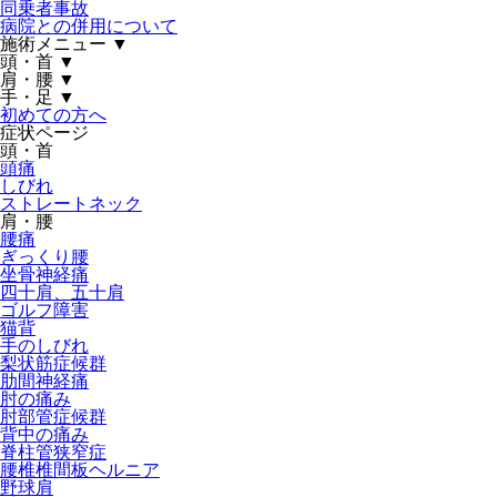
同乗者事故
病院との併用について
施術メニュー
▼
頭・首
▼
肩・腰
▼
手・足
▼
初めての方へ
症状ページ
頭・首
頭痛
しびれ
ストレートネック
肩・腰
腰痛
ぎっくり腰
坐骨神経痛
四十肩、五十肩
ゴルフ障害
猫背
手のしびれ
梨状筋症候群
肋間神経痛
肘の痛み
肘部管症候群
背中の痛み
脊柱管狭窄症
腰椎椎間板ヘルニア
野球肩