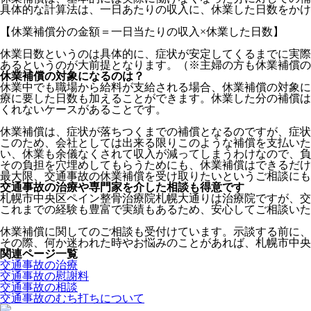
具体的な計算法は、一日あたりの収入に、休業した日数をかけ
【休業補償分の金額＝一日当たりの収入×休業した日数】
休業日数というのは具体的に、症状が安定してくるまでに実際
あるというのが大前提となります。（※主婦の方も休業補償の
休業補償の対象になるのは？
休業中でも職場から給料が支給される場合、休業補償の対象に
療に要した日数も加えることができます。休業した分の補償は
くれないケースがあることです。
休業補償は、症状が落ちつくまでの補償となるのですが、症状
このため、会社としては出来る限りこのような補償を支払い
い、休業も余儀なくされて収入が減ってしまうわけなので、負
その負担を穴埋めしてもらうためにも、休業補償はできるだけ
最大限、交通事故の休業補償を受け取りたいというご相談にも
交通事故の治療や専門家を介した相談も得意です
札幌市中央区ペイン整骨治療院札幌大通りは治療院ですが、交
これまでの経験も豊富で実績もあるため、安心してご相談いた
休業補償に関してのご相談も受付けています。示談する前に、
その際、何か迷われた時やお悩みのことがあれば、札幌市中央
関連ページ一覧
交通事故の治療
交通事故の慰謝料
交通事故の相談
交通事故のむち打ちについて