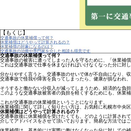
【もくじ】
交通事故の休業補償って何？
休業補償はどうやって計算されるの？
休業補償の対象になるのは？
交通事故の治療や専門家を介した相談も得意です
交通事故の休業補償って何？
交通事故の被害に遭ってしまった人を守るために、「休業補償
これは交通事故で仕事を休まなければいけなくなった分に対し
分かりやすく言うと、交通事故のせいで体が不自由になり、収
交通事故で怪我や障害を負ってしまったら、健康が損なわれ、
そうすると働かない分収入が減ってしまうため、経済的な負担
このような交通事故被害者の負担を軽くするためにも、休業補
これが交通事故の休業補償ということになります。
休業補償に関して詳しく知りたい方は、お気軽に札幌市中央区
休業補償はどうやって計算されるの？
交通事故後に休業補償を受けたくても、どのように計算されて
介してアドバイスをさせて頂いております。簡易な方法ではご
休業補償は、基本的には実際に働けなくなった分に対しての補