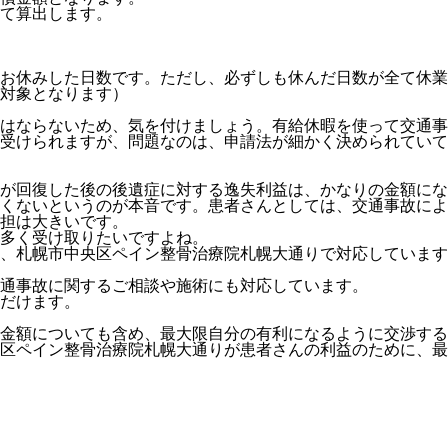
て算出します。
お休みした日数です。ただし、必ずしも休んだ日数が全て休業
対象となります）
はならないため、気を付けましょう。有給休暇を使って交通事
受けられますが、問題なのは、申請法が細かく決められていて
が回復した後の後遺症に対する逸失利益は、かなりの金額にな
たくないというのが本音です。患者さんとしては、交通事故に
担は大きいです。
多く受け取りたいですよね。
、札幌市中央区ペイン整骨治療院札幌大通りで対応しています
通事故に関するご相談や施術にも対応しています。
だけます。
金額についても含め、最大限自分の有利になるように交渉する
区ペイン整骨治療院札幌大通りが患者さんの利益のために、最