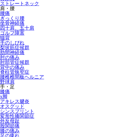
ストレートネック
肩・腰
腰痛
ぎっくり腰
坐骨神経痛
四十肩、五十肩
ゴルフ障害
猫背
手のしびれ
梨状筋症候群
肋間神経痛
肘の痛み
肘部管症候群
背中の痛み
脊柱管狭窄症
腰椎椎間板ヘルニア
野球肩
手・足
膝痛
x脚
アキレス腱炎
オスグッド
シンスプリント
変形性膝関節症
外反母趾
股関節痛
膝の痛み
足の痺れ