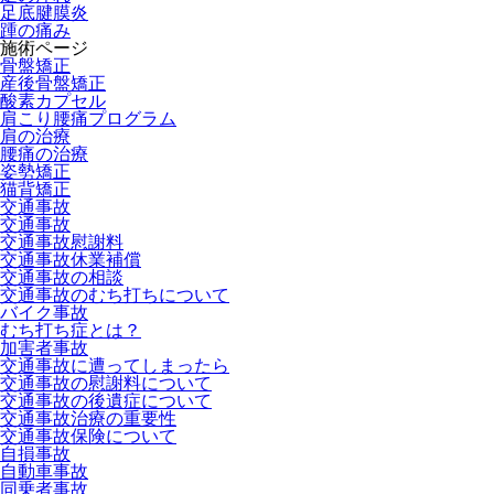
足底腱膜炎
踵の痛み
施術ページ
骨盤矯正
産後骨盤矯正
酸素カプセル
肩こり腰痛プログラム
肩の治療
腰痛の治療
姿勢矯正
猫背矯正
交通事故
交通事故
交通事故慰謝料
交通事故休業補償
交通事故の相談
交通事故のむち打ちについて
バイク事故
むち打ち症とは？
加害者事故
交通事故に遭ってしまったら
交通事故の慰謝料について
交通事故の後遺症について
交通事故治療の重要性
交通事故保険について
自損事故
自動車事故
同乗者事故