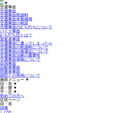
▼
交通事故
交通事故
交通事故慰謝料
交通事故休業補償
交通事故の相談
交通事故のむち打ちについて
バイク事故
むち打ち症とは？
加害者事故
交通事故に遭ってしまったら
交通事故の慰謝料について
交通事故の後遺症について
交通事故治療の重要性
交通事故保険について
自損事故
自動車事故
同乗者事故
病院との併用について
施術メニュー
▼
頭・首
▼
肩・腰
▼
手・足
▼
初めての方へ
症状ページ
頭・首
頭痛
しびれ