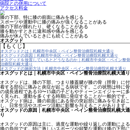
病院との併用について
アクセス料金
膝の下部、特に膝の前面に痛みを感じる
スポーツや運動中に膝の痛みが強くなることがある
膝の下部が腫れたり、硬くなることがある
膝を動かすときに違和感や痛みを感じる
痛みが休んでいるときにも続くことがある
オスグッド
【もくじ】
オスグッドとは｜札幌市中央区・ペイン整骨治療院札幌大通り
オスグッドの原因｜札幌市中央区・ペイン整骨治療院札幌大通り
オスグッドを放置しているとどうなるのか｜札幌市中央区・ペイン整
治療院札幌大通り
オスグッドの施術方法｜札幌市中央区・ペイン整骨治療院札幌大通り
オスグッドとは｜札幌市中央区・ペイン整骨治療院札幌大通り
オスグッドは、膝の下部、つまり膝蓋腱が膝の骨（脛骨）に付
着する部位に痛みと炎症が起こる病状です。この状態は特に骨
の成長過程である10〜15歳の子どもやティーンエイジャーに多
く見られ、運動を多くする時期に発症することが一般的です。
オスグッド病は、膝の前面にある骨の突起部に痛みを引き起こ
し、日常生活やスポーツ活動に影響を与えることがあります。
オスグッドの原因｜札幌市中央区・ペイン整骨治療院札幌大通
り
オスグッドの原因は主に、過度な運動や繰り返しの運動による
膝の負担です。特に激しいスポーツや頻繁な運動は膝の下部に