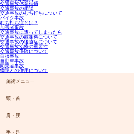
交通事故休業補償
交通事故の相談
交通事故のむち打ちについて
バイク事故
むち打ち症とは？
加害者事故
交通事故に遭ってしまったら
交通事故の慰謝料について
交通事故の後遺症について
交通事故治療の重要性
交通事故保険について
自損事故
自動車事故
同乗者事故
病院との併用について
初めての方へ
症状ページ
施術メニュー
頭・首
頭痛
しびれ
骨盤矯正
頭・首
ストレートネック
肩・腰
腰痛
ぎっくり腰
産後骨盤矯正
頭痛
肩・腰
坐骨神経痛
四十肩、五十肩
ゴルフ障害
酸素カプセル
しびれ
腰痛
手・足
猫背