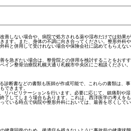
改善しない場合や、病院で処方される薬や湿布だけでは効果が
きます。また、身体の不調に向き合ってください。整形外科や
外科と併用して受けれない場合や保険会社に認めてもらえない
善を急ぎたい場合は、整骨院との併用を検討することをおすす
ペイン整骨治療院札幌大通り札幌市中央区にご相談ください。
なる診断書などの書類も医師が作成可能で、これらの書類は、事
もできます。
術、リハビリテーションを行います。必要に応じて、鎮痛剤や湿
終了してしまう場合もあります。これは、西洋医学の考えをも
っている時点で病院や整形外科においては、最善を尽くしてい
の健康回復のため、後遺症を残さないように事故前の健康状態