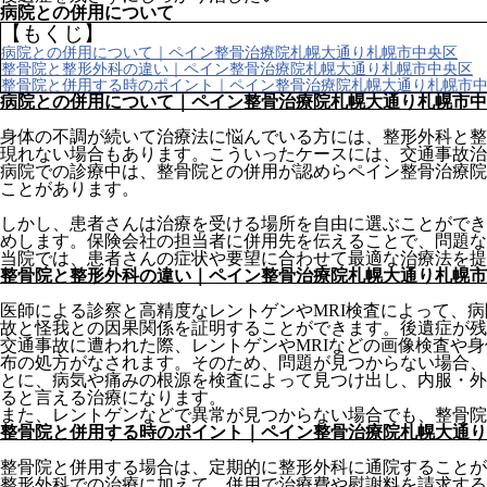
病院との併用について
【もくじ】
病院との併用について｜ペイン整骨治療院札幌大通り札幌市中央区
整骨院と整形外科の違い｜ペイン整骨治療院札幌大通り札幌市中央区
整骨院と併用する時のポイント｜ペイン整骨治療院札幌大通り札幌市
病院との併用について｜ペイン整骨治療院札幌大通り札幌市中
身体の不調が続いて治療法に悩んでいる方には、整形外科と整
現れない場合もあります。こういったケースには、交通事故治
病院での診療中は、整骨院との併用が認めらペイン整骨治療院
ことがあります。
しかし、患者さんは治療を受ける場所を自由に選ぶことができ
めします。保険会社の担当者に併用先を伝えることで、問題な
当院では、患者さんの症状や要望に合わせて最適な治療法を提
整骨院と整形外科の違い｜ペイン整骨治療院札幌大通り札幌市
医師による診察と高精度なレントゲンやMRI検査によって、
故と怪我との因果関係を証明することができます。後遺症が残
交通事故に遭われた際、レントゲンやMRIなどの画像検査や
布の処方がなされます。そのため、問題が見つからない場合、
とに、病気や痛みの根源を検査によって見つけ出し、内服・外
ると言える治療になります。
また、レントゲンなどで異常が見つからない場合でも、整骨院
整骨院と併用する時のポイント｜ペイン整骨治療院札幌大通り
整骨院と併用する場合は、定期的に整形外科に通院することが
整形外科での治療に加えて、併用で治療費や慰謝料を請求する