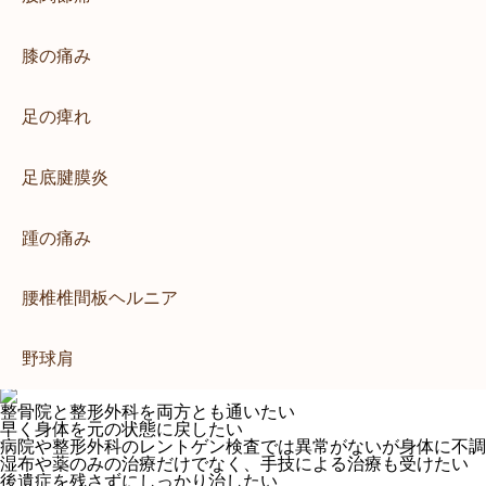
腰痛の治療
姿勢矯正
猫背矯正
肘の痛み
膝の痛み
交通事故
交通事故
交通事故慰謝料
肘部管症候群
交通事故休業補償
足の痺れ
交通事故の相談
交通事故のむち打ちについて
バイク事故
背中の痛み
足底腱膜炎
むち打ち症とは？
加害者事故
交通事故に遭ってしまったら
脊柱管狭窄症
交通事故の慰謝料について
踵の痛み
交通事故の後遺症について
交通事故治療の重要性
交通事故保険について
腰椎椎間板ヘルニア
自損事故
自動車事故
同乗者事故
野球肩
病院との併用について
アクセス料金
整骨院と整形外科を両方とも通いたい
早く身体を元の状態に戻したい
病院や整形外科のレントゲン検査では異常がないが身体に不調
湿布や薬のみの治療だけでなく、手技による治療も受けたい
後遺症を残さずにしっかり治したい