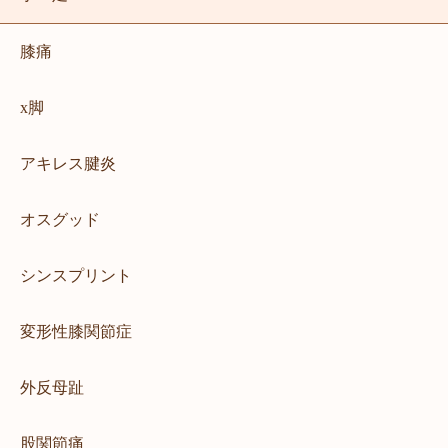
手のしびれ
梨状筋症候群
肋間神経痛
肩こり腰痛プログラム
ストレートネック
ぎっくり腰
膝痛
肘の痛み
肘部管症候群
背中の痛み
肩の治療
坐骨神経痛
脊柱管狭窄症
x脚
腰椎椎間板ヘルニア
野球肩
手・足
腰痛の治療
四十肩、五十肩
アキレス腱炎
膝痛
x脚
アキレス腱炎
姿勢矯正
ゴルフ障害
オスグッド
オスグッド
シンスプリント
変形性膝関節症
外反母趾
猫背矯正
猫背
シンスプリント
股関節痛
膝の痛み
足の痺れ
手のしびれ
足底腱膜炎
変形性膝関節症
踵の痛み
施術ページ
骨盤矯正
梨状筋症候群
外反母趾
産後骨盤矯正
酸素カプセル
肩こり腰痛プログラム
肋間神経痛
肩の治療
股関節痛