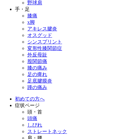
野球肩
手・足
膝痛
x脚
アキレス腱炎
オスグッド
シンスプリント
変形性膝関節症
外反母趾
股関節痛
膝の痛み
足の痺れ
足底腱膜炎
踵の痛み
初めての方へ
症状ページ
頭・首
頭痛
しびれ
ストレートネック
肩・腰