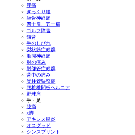
腰痛
ぎっくり腰
坐骨神経痛
四十肩、五十肩
ゴルフ障害
猫背
手のしびれ
梨状筋症候群
肋間神経痛
肘の痛み
肘部管症候群
背中の痛み
脊柱管狭窄症
腰椎椎間板ヘルニア
野球肩
手・足
膝痛
x脚
アキレス腱炎
オスグッド
シンスプリント