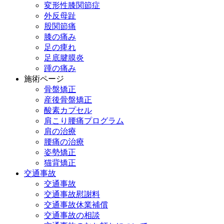
変形性膝関節症
外反母趾
股関節痛
膝の痛み
足の痺れ
足底腱膜炎
踵の痛み
施術ページ
骨盤矯正
産後骨盤矯正
酸素カプセル
肩こり腰痛プログラム
肩の治療
腰痛の治療
姿勢矯正
猫背矯正
交通事故
交通事故
交通事故慰謝料
交通事故休業補償
交通事故の相談