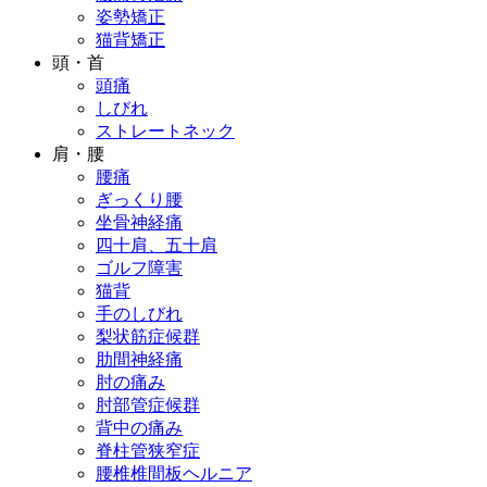
姿勢矯正
猫背矯正
頭・首
頭痛
しびれ
ストレートネック
肩・腰
腰痛
ぎっくり腰
坐骨神経痛
四十肩、五十肩
ゴルフ障害
猫背
手のしびれ
梨状筋症候群
肋間神経痛
肘の痛み
肘部管症候群
背中の痛み
脊柱管狭窄症
腰椎椎間板ヘルニア