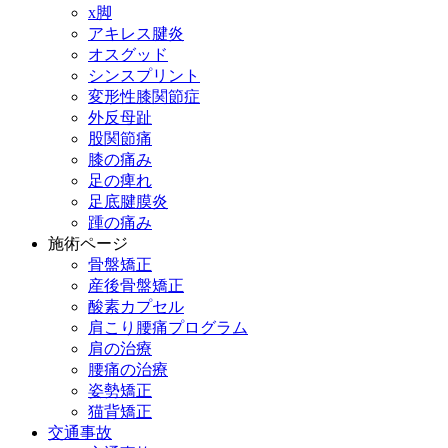
猫背矯正
x脚
アキレス腱炎
オスグッド
頭・首
シンスプリント
変形性膝関節症
外反母趾
頭痛
股関節痛
膝の痛み
足の痺れ
しびれ
足底腱膜炎
踵の痛み
施術ページ
ストレートネック
骨盤矯正
産後骨盤矯正
酸素カプセル
肩・腰
肩こり腰痛プログラム
肩の治療
腰痛の治療
腰痛
姿勢矯正
猫背矯正
交通事故
ぎっくり腰