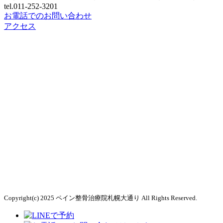
tel.011-252-3201
膝痛
お電話でのお問い合わせ
アクセス
x脚
アキレス腱炎
オスグッド
シンスプリント
変形性膝関節症
Copyright(c) 2025 ペイン整骨治療院札幌大通り All Rights Reserved.
外反母趾