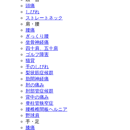
頭痛
骨盤矯正
しびれ
ストレートネック
肩・腰
産後骨盤矯正
腰痛
ぎっくり腰
坐骨神経痛
酸素カプセル
四十肩、五十肩
ゴルフ障害
猫背
肩こり腰痛プログラム
手のしびれ
梨状筋症候群
肩の治療
肋間神経痛
肘の痛み
肘部管症候群
腰痛の治療
背中の痛み
脊柱管狭窄症
腰椎椎間板ヘルニア
姿勢矯正
野球肩
手・足
膝痛