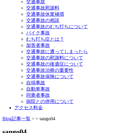
交通事故
交通事故慰謝料
交通事故休業補償
坐骨神経痛
交通事故の相談
交通事故のむち打ちについて
バイク事故
四十肩、五十肩
むち打ち症とは？
加害者事故
交通事故に遭ってしまったら
ゴルフ障害
交通事故の慰謝料について
交通事故の後遺症について
交通事故治療の重要性
猫背
交通事故保険について
自損事故
自動車事故
手のしびれ
同乗者事故
病院との併用について
アクセス料金
梨状筋症候群
Blog記事一覧
> > sango04
肋間神経痛
sango04