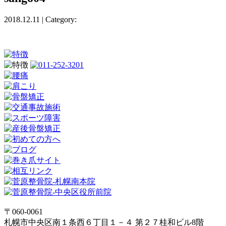
2018.12.11 | Category:
肘の痛み
肘部管症候群
背中の痛み
脊柱管狭窄症
腰椎椎間板ヘルニア
野球肩
手・足
〒060-0061
札幌市中央区南１条西６丁目１－４ 第２７桂和ビル8階