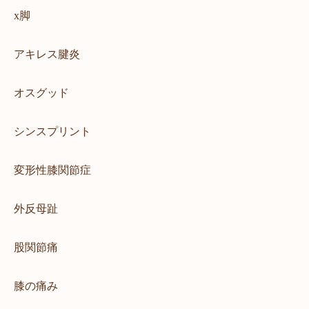
背中の痛み
肩の治療
坐骨神経痛
脊柱管狭窄症
x脚
腰椎椎間板ヘルニア
野球肩
手・足
腰痛の治療
四十肩、五十肩
アキレス腱炎
膝痛
x脚
アキレス腱炎
姿勢矯正
ゴルフ障害
オスグッド
オスグッド
シンスプリント
変形性膝関節症
外反母趾
猫背矯正
猫背
シンスプリント
股関節痛
膝の痛み
足の痺れ
手のしびれ
足底腱膜炎
変形性膝関節症
踵の痛み
施術ページ
骨盤矯正
梨状筋症候群
外反母趾
産後骨盤矯正
酸素カプセル
肩こり腰痛プログラム
肋間神経痛
肩の治療
股関節痛
腰痛の治療
姿勢矯正
猫背矯正
肘の痛み
膝の痛み
交通事故
交通事故