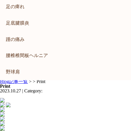
交通事故慰謝料
肘部管症候群
交通事故休業補償
足の痺れ
交通事故の相談
交通事故のむち打ちについて
バイク事故
背中の痛み
足底腱膜炎
むち打ち症とは？
加害者事故
交通事故に遭ってしまったら
脊柱管狭窄症
交通事故の慰謝料について
踵の痛み
交通事故の後遺症について
交通事故治療の重要性
交通事故保険について
腰椎椎間板ヘルニア
自損事故
自動車事故
同乗者事故
野球肩
病院との併用について
アクセス料金
Blog記事一覧
> > Print
Print
2023.10.27 | Category: