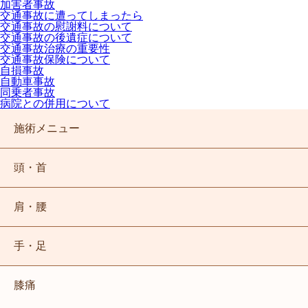
加害者事故
交通事故に遭ってしまったら
交通事故の慰謝料について
交通事故の後遺症について
交通事故治療の重要性
交通事故保険について
自損事故
自動車事故
同乗者事故
病院との併用について
初めての方へ
症状ページ
施術メニュー
頭・首
頭痛
しびれ
骨盤矯正
頭・首
ストレートネック
肩・腰
腰痛
ぎっくり腰
産後骨盤矯正
頭痛
肩・腰
坐骨神経痛
四十肩、五十肩
ゴルフ障害
酸素カプセル
しびれ
腰痛
手・足
猫背
手のしびれ
梨状筋症候群
肋間神経痛
肩こり腰痛プログラム
ストレートネック
ぎっくり腰
膝痛
肘の痛み
肘部管症候群