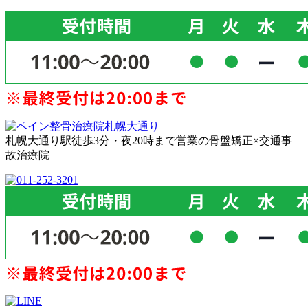
札幌大通り駅徒歩3分・夜20時まで営業の骨盤矯正×交通事
故治療院