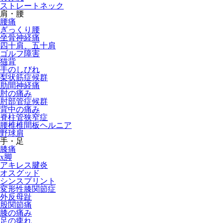
ストレートネック
肩・腰
腰痛
ぎっくり腰
坐骨神経痛
四十肩、五十肩
ゴルフ障害
猫背
手のしびれ
梨状筋症候群
肋間神経痛
肘の痛み
肘部管症候群
背中の痛み
脊柱管狭窄症
腰椎椎間板ヘルニア
野球肩
手・足
膝痛
x脚
アキレス腱炎
オスグッド
シンスプリント
変形性膝関節症
外反母趾
股関節痛
膝の痛み
足の痺れ