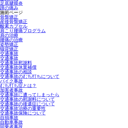
足底腱膜炎
踵の痛み
施術ページ
骨盤矯正
産後骨盤矯正
酸素カプセル
肩こり腰痛プログラム
肩の治療
腰痛の治療
姿勢矯正
猫背矯正
交通事故
交通事故
交通事故慰謝料
交通事故休業補償
交通事故の相談
交通事故のむち打ちについて
バイク事故
むち打ち症とは？
加害者事故
交通事故に遭ってしまったら
交通事故の慰謝料について
交通事故の後遺症について
交通事故治療の重要性
交通事故保険について
自損事故
自動車事故
同乗者事故