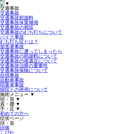
▼
交通事故
交通事故
交通事故慰謝料
交通事故休業補償
交通事故の相談
交通事故のむち打ちについて
バイク事故
むち打ち症とは？
加害者事故
交通事故に遭ってしまったら
交通事故の慰謝料について
交通事故の後遺症について
交通事故治療の重要性
交通事故保険について
自損事故
自動車事故
同乗者事故
病院との併用について
施術メニュー
▼
頭・首
▼
肩・腰
▼
手・足
▼
初めての方へ
症状ページ
頭・首
頭痛
しびれ