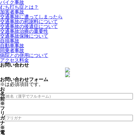
バイク事故
むち打ち症とは？
加害者事故
交通事故に遭ってしまったら
交通事故の慰謝料について
交通事故の後遺症について
交通事故治療の重要性
交通事故保険について
自損事故
自動車事故
同乗者事故
病院との併用について
アクセス料金
お問い合わせ
お問い合わせフォーム
※
は必須項目です。
お
名
前
※
フ
リ
ガ
ナ
※
電