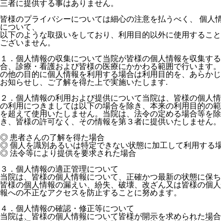
三者に提供する事はありません。
皆様のプライバシーについては細心の注意を払うべく、 個人
について、
以下のような取扱いをしており、利用目的以外に使用すること
ございません。
１．個人情報の収集について当院が皆様の個人情報を収集する
合、診療・看護および皆様の医療にかかわる範囲で行います。
の他の目的に個人情報を利用する場合は利用目的を、あらかじ
お知らせし、ご了解を得た上で実施いたします.
２．個人情報の利用および提供について当院は、皆様の個人情
の利用につきましては以下の場合を除き、本来の利用目的の範
を超えて使用いたしません。当院は、法令の定める場合等を除
き、皆様の許可なく、その情報を第３者に提供いたしません。
◎ 患者さんの了解を得た場合
◎ 個人を識別あるいは特定できない状態に加工して利用する
◎ 法令等により提供を要求された場合
３．個人情報の適正管理について
当院は、皆様の個人情報について、正確かつ最新の状態に保ち
皆様の個人情報の漏えい、紛失、破壊、改ざん又は皆様の個人
報への不正なアクセスを防止することに努めます。
４．個人情報の確認・修正等について
当院は、皆様の個人情報について皆様が開示を求められた場合