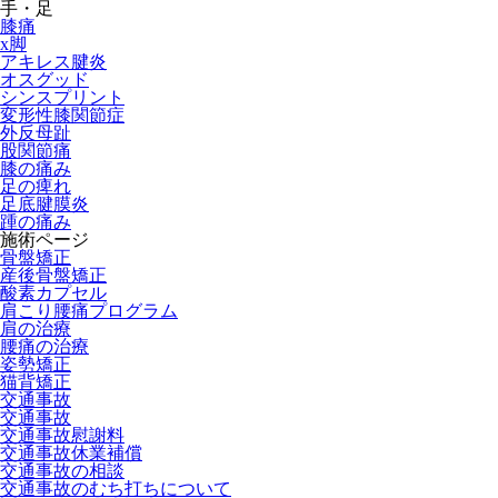
手・足
膝痛
x脚
アキレス腱炎
オスグッド
シンスプリント
変形性膝関節症
外反母趾
股関節痛
膝の痛み
足の痺れ
足底腱膜炎
踵の痛み
施術ページ
骨盤矯正
産後骨盤矯正
酸素カプセル
肩こり腰痛プログラム
肩の治療
腰痛の治療
姿勢矯正
猫背矯正
交通事故
交通事故
交通事故慰謝料
交通事故休業補償
交通事故の相談
交通事故のむち打ちについて