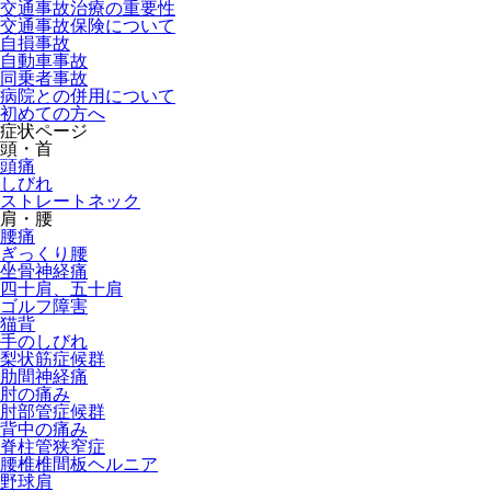
交通事故治療の重要性
交通事故保険について
自損事故
自動車事故
同乗者事故
病院との併用について
初めての方へ
症状ページ
▼
頭・首
頭痛
しびれ
▼
ストレートネック
肩・腰
腰痛
ぎっくり腰
▼
坐骨神経痛
四十肩、五十肩
ゴルフ障害
▼
猫背
手のしびれ
梨状筋症候群
肋間神経痛
肘の痛み
肘部管症候群
背中の痛み
脊柱管狭窄症
腰椎椎間板ヘルニア
野球肩