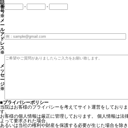
話
-
-
番
号
※
メ
ー
ル
ア
ド
レ
ス
※
メ
ッ
セ
ー
ジ
※
■プライバシーポリシー
当院はお客様のプライバシーを考えてサイト運営をしておりま
す。
お客様の個人情報は厳正に管理しております。 個人情報は法
よって要求された場合、
あるいは当社の権利や財産を保護する必要が生じた場合を除き