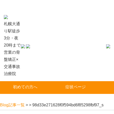
札幌大通
り駅徒歩
3分・夜
20時まで
営業の骨
盤矯正×
交通事故
治療院
初めての方へ
症状ページ
Blog記事一覧
> > 98d33e271628f0f594bd6f85298fbf97_s