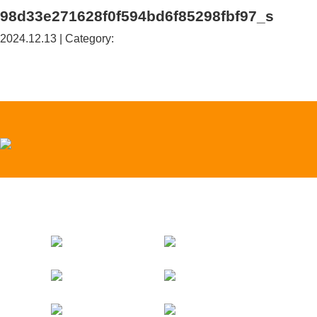
98d33e271628f0f594bd6f85298fbf97_s
2024.12.13 | Category: