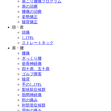
肩こり腰痛プログラム
肩の治療
腰痛の治療
姿勢矯正
猫背矯正
頭・首
頭痛
しびれ
ストレートネック
肩・腰
腰痛
ぎっくり腰
坐骨神経痛
四十肩、五十肩
ゴルフ障害
猫背
手のしびれ
梨状筋症候群
肋間神経痛
肘の痛み
肘部管症候群
背中の痛み