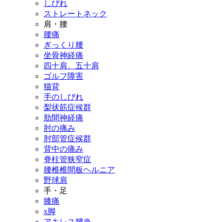
しびれ
ストレートネック
肩・腰
腰痛
ぎっくり腰
坐骨神経痛
四十肩、五十肩
ゴルフ障害
猫背
手のしびれ
梨状筋症候群
肋間神経痛
肘の痛み
肘部管症候群
背中の痛み
脊柱管狭窄症
腰椎椎間板ヘルニア
野球肩
手・足
膝痛
x脚
アキレス腱炎