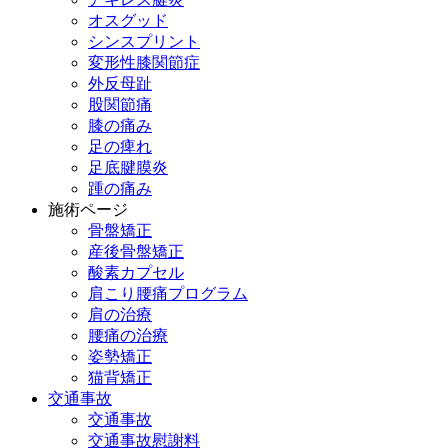
オスグッド
シンスプリント
変形性膝関節症
外反母趾
股関節痛
膝の痛み
足の痺れ
足底腱膜炎
踵の痛み
施術ページ
骨盤矯正
産後骨盤矯正
酸素カプセル
肩こり腰痛プログラム
肩の治療
腰痛の治療
姿勢矯正
猫背矯正
交通事故
交通事故
交通事故慰謝料