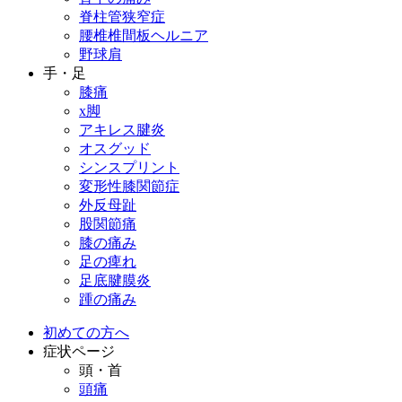
脊柱管狭窄症
腰椎椎間板ヘルニア
野球肩
手・足
膝痛
x脚
アキレス腱炎
オスグッド
シンスプリント
変形性膝関節症
外反母趾
股関節痛
膝の痛み
足の痺れ
足底腱膜炎
踵の痛み
初めての方へ
症状ページ
頭・首
頭痛