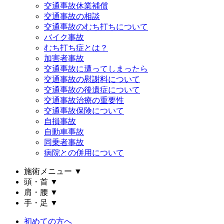
交通事故休業補償
交通事故の相談
交通事故のむち打ちについて
バイク事故
むち打ち症とは？
加害者事故
交通事故に遭ってしまったら
交通事故の慰謝料について
交通事故の後遺症について
交通事故治療の重要性
交通事故保険について
自損事故
自動車事故
同乗者事故
病院との併用について
施術メニュー
▼
頭・首
▼
肩・腰
▼
手・足
▼
初めての方へ