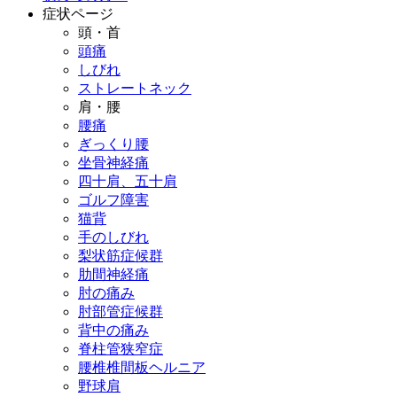
症状ページ
頭・首
頭痛
しびれ
ストレートネック
肩・腰
腰痛
ぎっくり腰
坐骨神経痛
四十肩、五十肩
ゴルフ障害
猫背
手のしびれ
梨状筋症候群
肋間神経痛
肘の痛み
肘部管症候群
背中の痛み
脊柱管狭窄症
腰椎椎間板ヘルニア
野球肩