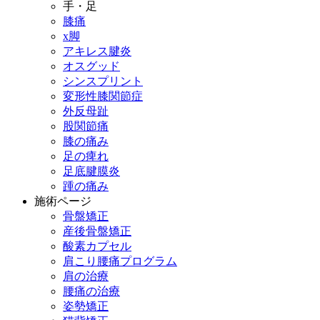
手・足
膝痛
x脚
アキレス腱炎
オスグッド
シンスプリント
変形性膝関節症
外反母趾
股関節痛
膝の痛み
足の痺れ
足底腱膜炎
踵の痛み
施術ページ
骨盤矯正
産後骨盤矯正
酸素カプセル
肩こり腰痛プログラム
肩の治療
腰痛の治療
姿勢矯正