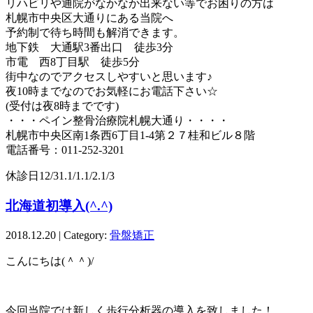
リハビリや通院がなかなか出来ない等でお困りの方は
札幌市中央区大通りにある当院へ
予約制で待ち時間も解消できます。
地下鉄 大通駅3番出口 徒歩3分
市電 西8丁目駅 徒歩5分
街中なのでアクセスしやすいと思います♪
夜10時までなのでお気軽にお電話下さい☆
(受付は夜8時までです)
・・・ペイン整骨治療院札幌大通り・・・・
札幌市中央区南1条西6丁目1-4第２７桂和ビル８階
電話番号：011-252-3201
休診日12/31.1/1.1/2.1/3
北海道初導入(^.^)
2018.12.20 | Category:
骨盤矯正
こんにちは(＾＾)/
今回当院では新しく歩行分析器の導入を致しました！