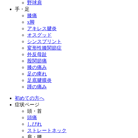
野球肩
手・足
膝痛
x脚
アキレス腱炎
オスグッド
シンスプリント
変形性膝関節症
外反母趾
股関節痛
膝の痛み
足の痺れ
足底腱膜炎
踵の痛み
初めての方へ
症状ページ
頭・首
頭痛
しびれ
ストレートネック
肩・腰