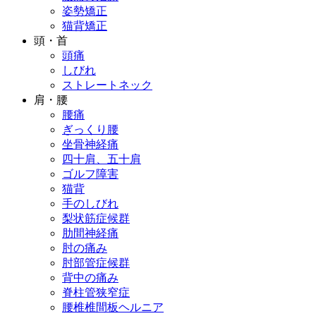
姿勢矯正
猫背矯正
頭・首
頭痛
しびれ
ストレートネック
肩・腰
腰痛
ぎっくり腰
坐骨神経痛
四十肩、五十肩
ゴルフ障害
猫背
手のしびれ
梨状筋症候群
肋間神経痛
肘の痛み
肘部管症候群
背中の痛み
脊柱管狭窄症
腰椎椎間板ヘルニア