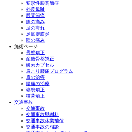
変形性膝関節症
外反母趾
股関節痛
膝の痛み
足の痺れ
足底腱膜炎
踵の痛み
施術ページ
骨盤矯正
産後骨盤矯正
酸素カプセル
肩こり腰痛プログラム
肩の治療
腰痛の治療
姿勢矯正
猫背矯正
交通事故
交通事故
交通事故慰謝料
交通事故休業補償
交通事故の相談