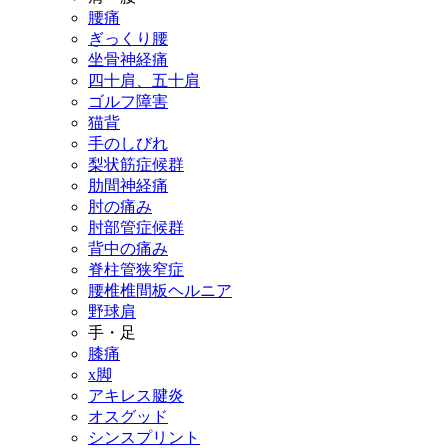
腰痛
ぎっくり腰
坐骨神経痛
四十肩、五十肩
ゴルフ障害
猫背
手のしびれ
梨状筋症候群
肋間神経痛
肘の痛み
肘部管症候群
背中の痛み
脊柱管狭窄症
腰椎椎間板ヘルニア
野球肩
手・足
膝痛
x脚
アキレス腱炎
オスグッド
シンスプリント