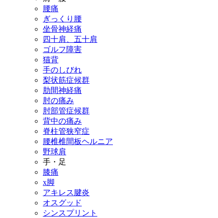
腰痛
ぎっくり腰
坐骨神経痛
四十肩、五十肩
ゴルフ障害
猫背
手のしびれ
梨状筋症候群
肋間神経痛
肘の痛み
肘部管症候群
背中の痛み
脊柱管狭窄症
腰椎椎間板ヘルニア
野球肩
手・足
膝痛
x脚
アキレス腱炎
オスグッド
シンスプリント