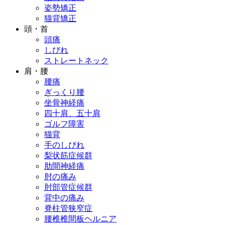
姿勢矯正
猫背矯正
頭・首
頭痛
しびれ
ストレートネック
肩・腰
腰痛
ぎっくり腰
坐骨神経痛
四十肩、五十肩
ゴルフ障害
猫背
手のしびれ
梨状筋症候群
肋間神経痛
肘の痛み
肘部管症候群
背中の痛み
脊柱管狭窄症
腰椎椎間板ヘルニア