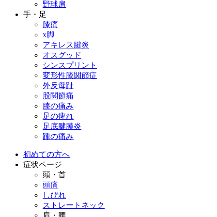
野球肩
手・足
膝痛
x脚
アキレス腱炎
オスグッド
シンスプリント
変形性膝関節症
外反母趾
股関節痛
膝の痛み
足の痺れ
足底腱膜炎
踵の痛み
初めての方へ
症状ページ
頭・首
頭痛
しびれ
ストレートネック
肩・腰