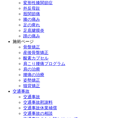
変形性膝関節症
外反母趾
股関節痛
膝の痛み
足の痺れ
足底腱膜炎
踵の痛み
施術ページ
骨盤矯正
産後骨盤矯正
酸素カプセル
肩こり腰痛プログラム
肩の治療
腰痛の治療
姿勢矯正
猫背矯正
交通事故
交通事故
交通事故慰謝料
交通事故休業補償
交通事故の相談